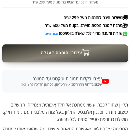
משלוח חינם עד הבית בהזמנות מעל 299 ש״ח
🚚
משלוח חינם להזמנות מעל 299 ש״ח
🎁
מתנה קטנה נוספת מאיתנו בקניה מעל 500 ש״ח
שירות ומענה מהיר לכל שאלה בווטאספ!
שלח הודעה
עיצוב והוספה לעגלה
עצבו בקלות תמונות וטקסט על המוצר
עיצוב בקלות מהמחשב או מהטלפון, לסרטון הדרכה לחצו כאן
תליון שחור לגבר, עשוי ממתכת אל חלד איכותית ועמידה, המשלב
עיצוב מודרני וסגנון אלגנטי. התליון בעל צורה מלבנית עם גימור חלק,
מושלם כתוספת סטייליסטית לכל מראה.
החריטה על התליון מאפשרת התאמה אישית, מה שהופך אותו למתנה