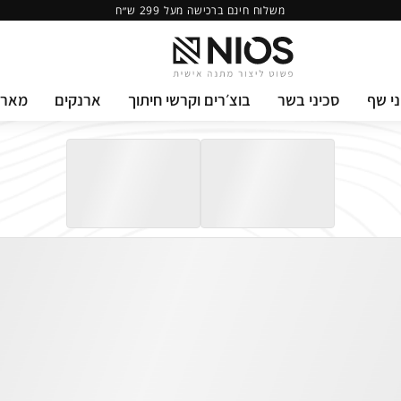
משלוח חינם ברכישה מעל 299 ש״ח
י שף
סכיני בשר
בוצ׳רים וקרשי חיתוך
ארנקים
מארז