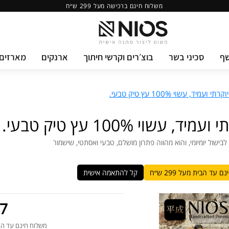
משלוח חינם ברכישה מעל 299 ש״ח
שף
סכיני בשר
בוצ׳רים וקרשי חיתוך
ארנקים
מארזים 
בישול יומיומי, והוא מהווה פתרון מושלם, טבעי ואסתטי, שישמור
 עד הבית מעל 299 ש״ח
קל להתאמה אישית
 ₪
משלוח חינם עד הבית 