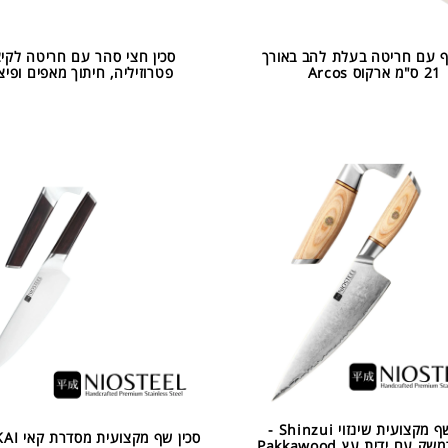
ף עם חריטה בעלת להב באורך
סכין חצי סהר עם חריטה לקיצ
21 ס"מ ארקוס Arcos
פטרוזיליה, חיתוך מאפים ופיצ
סכין שף מקצועית שינזוי Shinzui -
פלדת דמשק עם ידית עץ Pakkawood