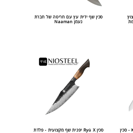
וץ
סכין שף ידית עץ עם חריטה של חברת
ות
נעמן Naaman
סכין שף מקצועית מסדרת קאי KAI - סכין
סכין Ryū X יפנית שף מקצועית - פלדת