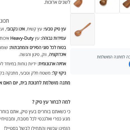
לשנים ארוכות.
תכונו
עץ טיק טבעי:
עץ קשיח,
אינו נקבובי
, וע
עמידות גבוהה:
עץ
Heavy-Duty
איכותי
בטוח לכל סוגי הסירים והמחבתות:
שומר 
אינדוקציה
, ווק, טיגון והגשה.
דרכה למתנה המושלמת
אחיזה ארגונומית:
ידיות נוחות במיוחד ל
ניקוי קל:
משטח חלק וטבעי, מתנקה בקל
מתנה מושלמת לחנוכת בית, יום האם או
למה לבחור עץ טיק ?
כי כשאתם בוחרים בעץ טיק, אתם בוחרים
מגע כפרי ואלגנטי לכל מטבח, ומבטיחים
הזמינו עכשיו והתחילו לבשל בסטייל!